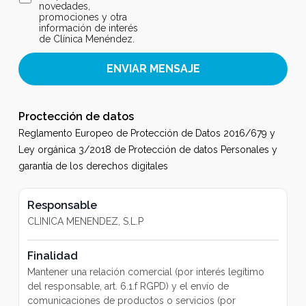
Responsable
CLINICA MENENDEZ, S.L.P
Finalidad
Mantener una relación comercial (por interés legítimo
del responsable, art. 6.1.f RGPD) y el envío de
comunicaciones de productos o servicios (por
consentimiento del interesado, art. 6.1.a RGPD)
Conservación de datos
Se conservarán durante no más tiempo del necesario
para mantener el fin del tratamiento o mientras existan
prescripciones legales que dictaminen su custodia y
cuando ya no sea necesario para ello, se suprimirán con
medidas de seguridad adecuadas para garantizar la
anonimización de los datos o la destrucción total de los
mismos.
Comunicación de datos