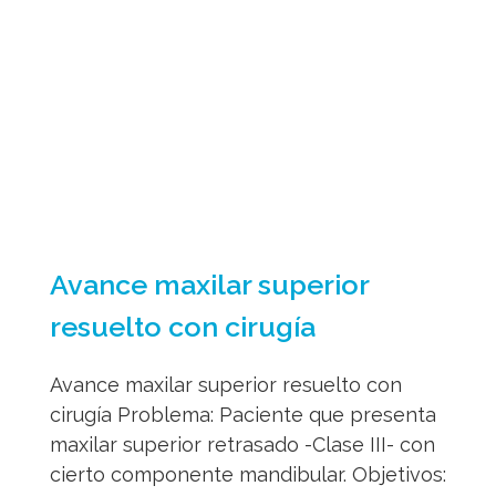
resuelto con cirugía
Avance maxilar superior resuelto con
cirugía Problema: Paciente que presenta
maxilar superior retrasado -Clase III- con
cierto componente mandibular. Objetivos:
Armonizar su tercio medio facial
mediante cirugía monomaxilar de avance
maxilar (Osteotomia Le Fort I
segmentaria) descartando la cirugía
bimaxilar. Expandir el maxilar superior.
Alineamiento dental. Resultados:
corrección de la mordida cruzada
anterior y de [...]
Leer Más