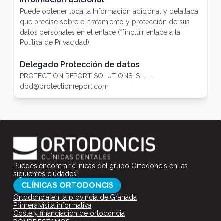
Puedes encontrar clínicas del grupo Ortodoncis en las
siguientes ciudades:
CLÍNICAS ORTODONCIS
Ortodoncia en la provincia de Granada
Primera visita informativa
Coste y financiación de ortodoncia
DÓNDE ESTAMOS
Tel.
958 259 108
Granada C/Acera del Darro, 56
18005 Granada (España)
menendez@ortodoncis.com
CITA ONLINE
CONTACTAR
ENVIAR CORREO
Buscador
Buscar: