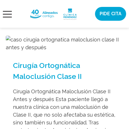
Saltar
al
PIDE CITA
¿AYUDA?
contenido
ORTODONCIA
INVISIBLE
ORTODONCIA
ESTÉTICA
Cirugía Ortognática
DENTAL
Maloclusión Clase II
CONÓCENOS
Cirugía Ortognática Maloclusión Clase II
Antes y después Esta paciente llegó a
CASOS
nuestra clínica con una maloclusión de
Clase II, que no solo afectaba su estética,
CITA
sino también su funcionalidad. Tras
ONLINE