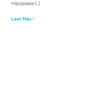
Hipoplasia [...]
Leer Más
Caso cirugía ortognatica de
avance mandibular
Caso cirugía ortognática de avance
mandibular Paciente adulto con
retrognatismo mandibular, mandíbula
pequeña. Se trató con un tratamiento
combinado de ortodoncia mas cirugía de
avance mandibular, mejorando su perfil