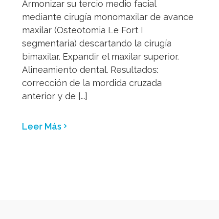
Solicita tu valoración
Llámanos al
958 259 108
o si lo
prefieres
te llamamos nosotros
Nombre
*
Teléfono móvil
*
Email
*