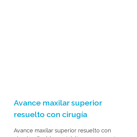
Avance maxilar superior
resuelto con cirugía
Avance maxilar superior resuelto con
cirugía 2 Problema: Adulto que presenta
una retrusión del tercio medio facial. Nota
cierto grado de hundimiento de los
pómulos. Presenta una mordida cruzada
anterior, además de mordida cruzada
bilateral. Cierto grado de afectación
periodontal con recesiones gingivales en
molares superiores. Objetivos: Avanzar el
maxilar superior para mejorar [...]