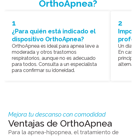
OrthoApnea?
1
2
¿Para quién está indicado el
Impor
dispositivo OrthoApnea?
profe
OrthoApnea es ideal para apnea leve a
Un diag
moderada y otros trastornos
En caso
respiratorios, aunque no es adecuado
princip
para todos. Consulta a un especialista
alternat
para confirmar su idoneidad.
Mejora tu descanso con comodidad
Ventajas de OrthoApnea
Para la apnea-hipopnea, el tratamiento de