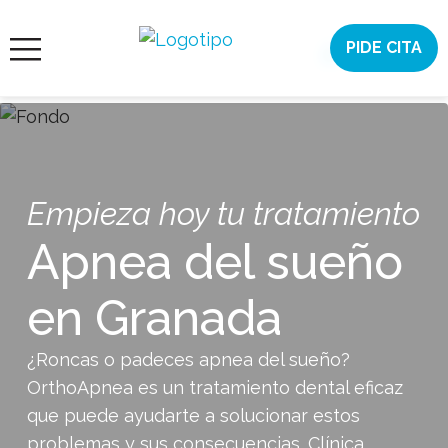
Saltar
al
PIDE CITA
¿AYUDA?
contenido
ORTODONCIA
INVISIBLE
ORTODONCIA
Empieza hoy tu tratamiento
ESTÉTICA
DENTAL
Apnea del sueño
CONÓCENOS
en Granada
CASOS
¿Roncas o padeces apnea del sueño?
OrthoApnea es un tratamiento dental eficaz
CITA
que puede ayudarte a solucionar estos
ONLINE
problemas y sus consecuencias. Clínica