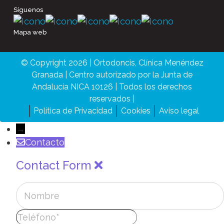
Síguenos
Mapa web
© Copyright 2026 | Ortodoncis, Clínica Menéndez
Granada | Centro autorizado por la Junta de
Andalucía NICA 10126 | Todos los derechos
reservados |
Política de Privacidad
Cookies
Aviso legal
→
Contacto
Contact Form