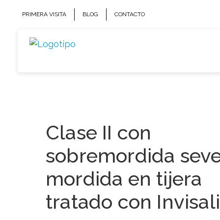
Saltar
PRIMERA VISITA
BLOG
CONTACTO
al
contenido
Clase II con
sobremordida seve
mordida en tijera
tratado con Invisal