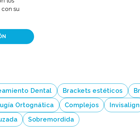
on los
z con su
ÓN
eamiento Dental
Brackets estéticos
B
rugía Ortognática
Complejos
Invisalign
uzada
Sobremordida