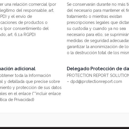
r una relación comercial (por
Se conservarán durante no más 
 legítimo del responsable, art.
del necesario para mantener el fi
GPD) y el envío de
tratamiento o mientras existan
caciones de productos o
prescripciones legales que dict
os (por consentimiento del
su custodia y cuando ya no sea
ado, art. 6.1.a RGPD)
necesario para ello, se suprimirá
medidas de seguridad adecuadas
garantizar la anonimización de lo
o la destrucción total de los mis
mación adicional
Delegado Protección de d
btener toda la Información
PROTECTION REPORT SOLUTIONS
al y detallada que precise sobre
– dpd@protectionreport.com
amiento y protección de sus datos
les en el enlace (**incluir enlace
ítica de Privacidad)