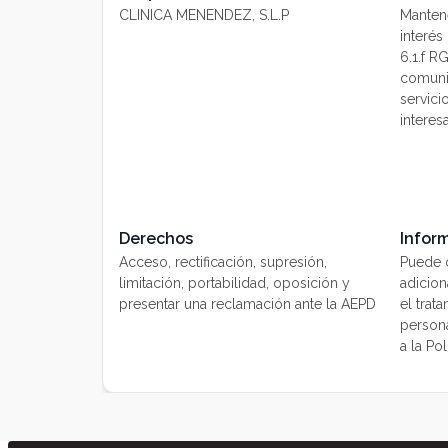
CLINICA MENENDEZ, S.L.P
Mantene
interés
6.1.f R
comuni
servici
interes
Derechos
Infor
Acceso, rectificación, supresión,
Puede o
limitación, portabilidad, oposición y
adicion
presentar una reclamación ante la AEPD
el trat
persona
a la Pol