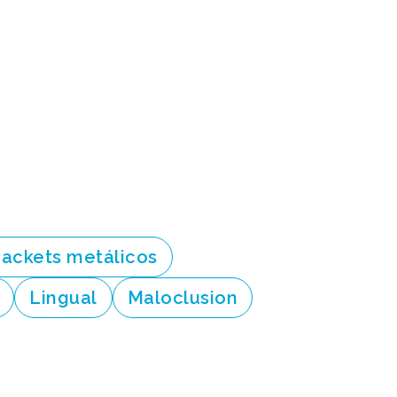
rackets metálicos
Lingual
Maloclusion