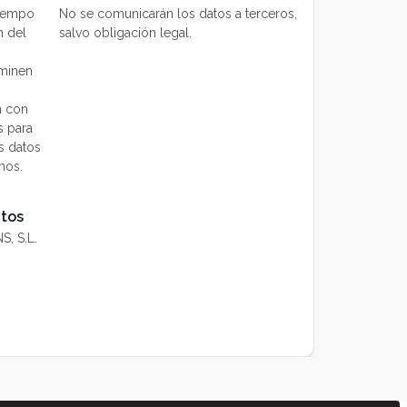
tiempo
No se comunicarán los datos a terceros,
n del
salvo obligación legal.
aminen
n con
 para
s datos
mos.
atos
, S.L.