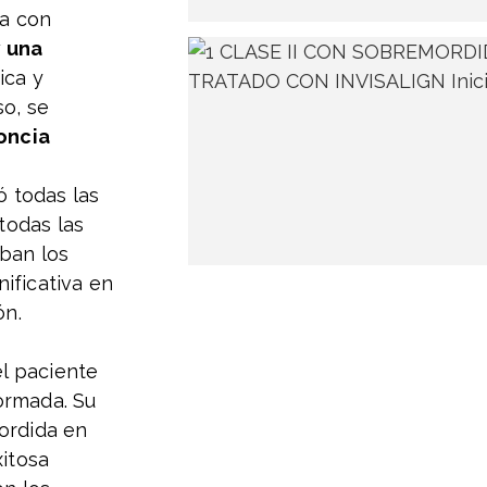
ta con
y una
ica y
so, se
oncia
ó todas las
 todas las
ban los
ificativa en
ón.
el paciente
ormada. Su
ordida en
xitosa