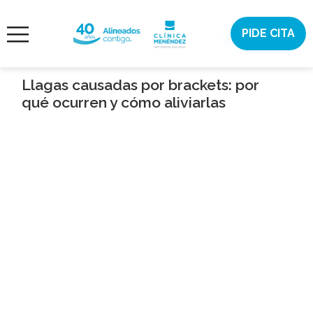
Saltar
al
PIDE CITA
¿AYUDA?
contenido
ORTODONCIA
INVISIBLE
Llagas causadas por brackets: por
qué ocurren y cómo aliviarlas
ORTODONCIA
ESTÉTICA
DENTAL
CONÓCENOS
CASOS
CITA
ONLINE