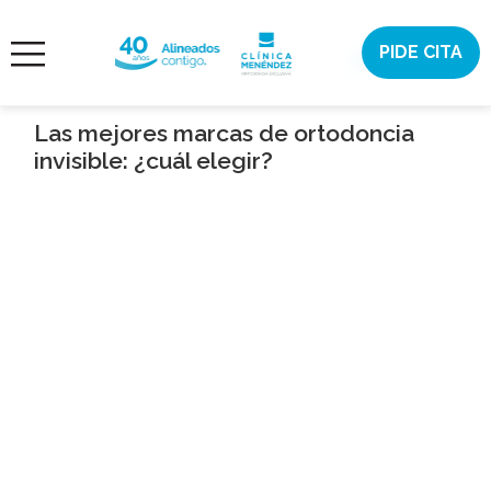
Saltar
al
PIDE CITA
¿AYUDA?
contenido
ORTODONCIA
INVISIBLE
Las mejores marcas de ortodoncia
invisible: ¿cuál elegir?
ORTODONCIA
ESTÉTICA
DENTAL
CONÓCENOS
CASOS
CITA
ONLINE