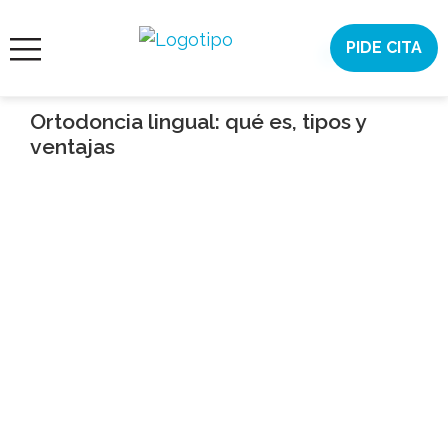
Saltar
al
PIDE CITA
¿AYUDA?
contenido
ORTODONCIA
INVISIBLE
Ortodoncia lingual: qué es, tipos y
ventajas
ORTODONCIA
ESTÉTICA
DENTAL
CONÓCENOS
CASOS
CITA
ONLINE