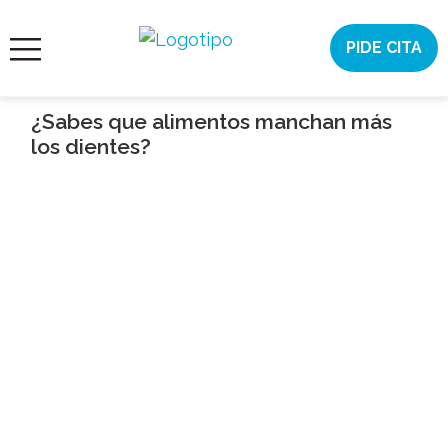
Saltar
al
PIDE CITA
¿AYUDA?
contenido
ORTODONCIA
INVISIBLE
¿Sabes que alimentos manchan más
los dientes?
ORTODONCIA
ESTÉTICA
DENTAL
CONÓCENOS
CASOS
CITA
ONLINE