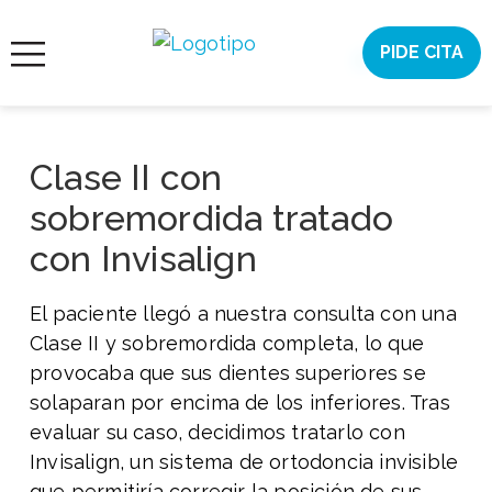
Saltar
al
PIDE CITA
¿AYUDA?
contenido
ORTODONCIA
INVISIBLE
Clase II con
ORTODONCIA
sobremordida tratado
ESTÉTICA
con Invisalign
DENTAL
El paciente llegó a nuestra consulta con una
CONÓCENOS
Clase II y sobremordida completa, lo que
provocaba que sus dientes superiores se
CASOS
solaparan por encima de los inferiores. Tras
evaluar su caso, decidimos tratarlo con
CITA
Invisalign, un sistema de ortodoncia invisible
ONLINE
que permitiría corregir la posición de sus