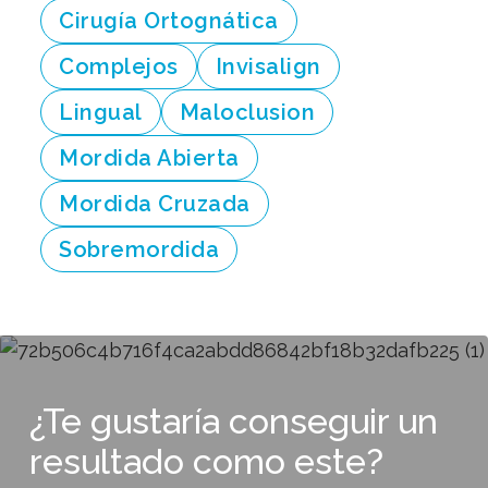
Cirugía Ortognática
Complejos
Invisalign
Lingual
Maloclusion
Mordida Abierta
Mordida Cruzada
Sobremordida
¿Te gustaría conseguir un
resultado como este?